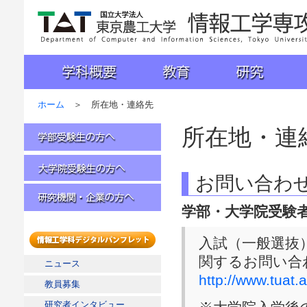
国立大学法人 東京農工大学 工学部 情報工学科
学科概要
教育
研究
入試
ホーム
＞ 所在地・連絡先
所在地・連
学部受験生の方へ
お問い合わ
大学院受験生の方へ
学部・大学院受験
研究機関・企業の方へ
入試（一般選抜
情報工学科デジタルパンフレッ
関するお問い合
ニュース
ト
http://www.tuat.
教員募集
研究者インタビュー