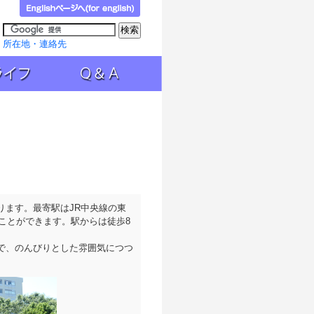
所在地・連絡先
Ｑ＆Ａ
ります。最寄駅はJR中央線の東
ことができます。駅からは徒歩8
で、のんびりとした雰囲気につつ