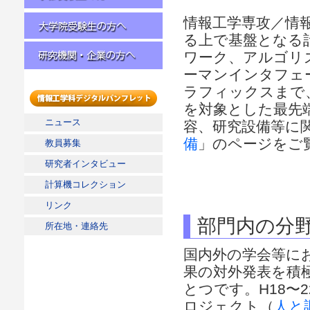
学部受験生の方へ
情報工学専攻／情
る上で基盤となる
大学院受験生の方へ
ワーク、アルゴリ
ーマンインタフェ
研究機関・企業の方へ
ラフィックスまで
を対象とした最先
情報工学科デジタルパンフレッ
ニュース
ト
容、研究設備等に
備
」のページをご
教員募集
研究者インタビュー
計算機コレクション
リンク
部門内の分
所在地・連絡先
国内外の学会等に
果の対外発表を積
とつです。H18〜
ロジェクト（
人と