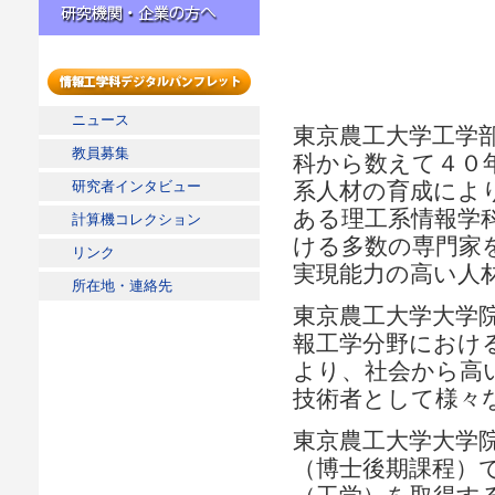
研究機関・企業の方へ
情報工学科デジタルパンフレッ
ニュース
ト
東京農工大学工学
教員募集
科から数えて４０
研究者インタビュー
系人材の育成によ
ある理工系情報学
計算機コレクション
ける多数の専門家
リンク
実現能力の高い人
所在地・連絡先
東京農工大学大学
報工学分野におけ
より、社会から高
技術者として様々
東京農工大学大学
（博士後期課程）