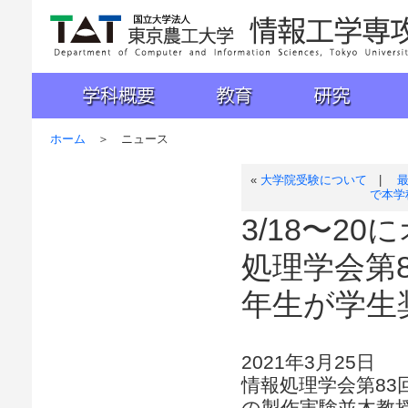
国立大学法人 東京農工大学 工学部 情報工学科
学科概要
教育
研究
入試
ホーム
＞ ニュース
«
大学院受験について
|
で本学
3/18〜2
処理学会第
年生が学生
2021年3月25日
情報処理学会第83
の製作実験並木教